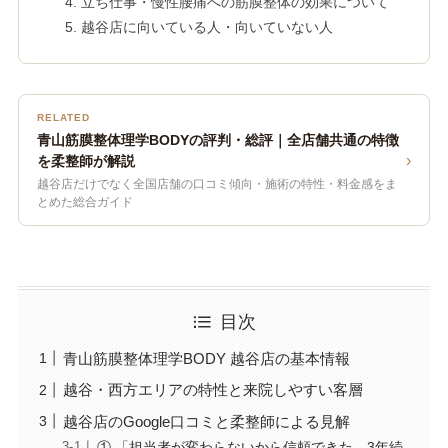
立ち仕事・慢性腰痛への筋膜整体の効果について
越谷店に向いている人・向いていない人
RELATED
青山筋膜整体理学BODYの評判・総評｜全店舗共通の特徴
›
を柔整師が解説
越谷店だけでなく全国店舗の口コミ傾向・施術の特性・料金感をま
とめた総合ガイド
目次
青山筋膜整体理学BODY 越谷店の基本情報
越谷・西方エリアの特性と来院しやすい客層
越谷店のGoogle口コミと柔整師による見解
① 「担当者が変わらないから信頼できた。3年続