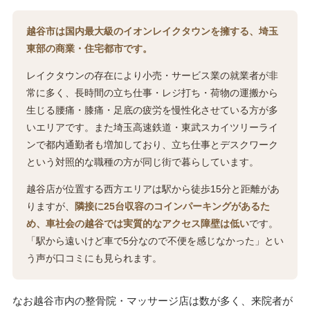
越谷市は国内最大級のイオンレイクタウンを擁する、埼玉
東部の商業・住宅都市です。
レイクタウンの存在により小売・サービス業の就業者が非
常に多く、長時間の立ち仕事・レジ打ち・荷物の運搬から
生じる腰痛・膝痛・足底の疲労を慢性化させている方が多
いエリアです。また埼玉高速鉄道・東武スカイツリーライ
ンで都内通勤者も増加しており、立ち仕事とデスクワーク
という対照的な職種の方が同じ街で暮らしています。
越谷店が位置する西方エリアは駅から徒歩15分と距離があ
りますが、
隣接に25台収容のコインパーキングがあるた
め、車社会の越谷では実質的なアクセス障壁は低い
です。
「駅から遠いけど車で5分なので不便を感じなかった」とい
う声が口コミにも見られます。
なお越谷市内の整骨院・マッサージ店は数が多く、来院者が