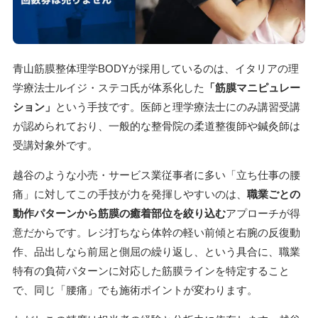
青山筋膜整体理学BODYが採用しているのは、イタリアの理
学療法士ルイジ・ステコ氏が体系化した
「筋膜マニピュレー
ション」
という手技です。医師と理学療法士にのみ講習受講
が認められており、一般的な整骨院の柔道整復師や鍼灸師は
受講対象外です。
越谷のような小売・サービス業従事者に多い「立ち仕事の腰
痛」に対してこの手技が力を発揮しやすいのは、
職業ごとの
動作パターンから筋膜の癒着部位を絞り込む
アプローチが得
意だからです。レジ打ちなら体幹の軽い前傾と右腕の反復動
作、品出しなら前屈と側屈の繰り返し、という具合に、職業
特有の負荷パターンに対応した筋膜ラインを特定すること
で、同じ「腰痛」でも施術ポイントが変わります。