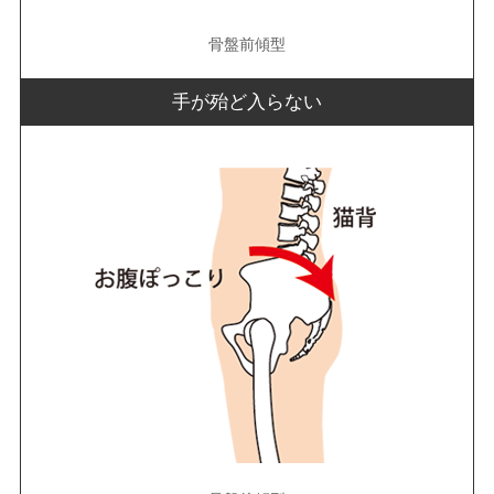
骨盤前傾型
手が殆ど入らない